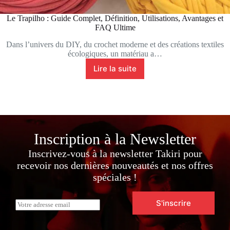
Le Trapilho : Guide Complet, Définition, Utilisations, Avantages et
FAQ Ultime
Dans l’univers du DIY, du crochet moderne et des créations textiles
écologiques, un matériau a…
Lire la suite
Le
Trapilho
:
Guide
Complet,
Définition,
Utilisations,
Inscription à la Newsletter
Avantages
et
Inscrivez-vous à la newsletter Takiri pour
FAQ
recevoir nos dernières nouveautés et nos offres
Ultime
spéciales !
S'inscrire
E
m
a
i