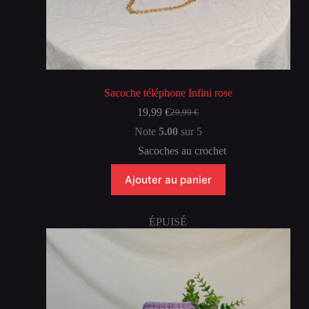
Sacoche téléphone Infini rose
19,99
€
29,99
€
Le
Le
prix
prix
Note
5.00
sur 5
initial
actuel
Sacoches au crochet
était :
est :
29,99 €.
19,99 €.
Ajouter au panier
ÉPUISÉ