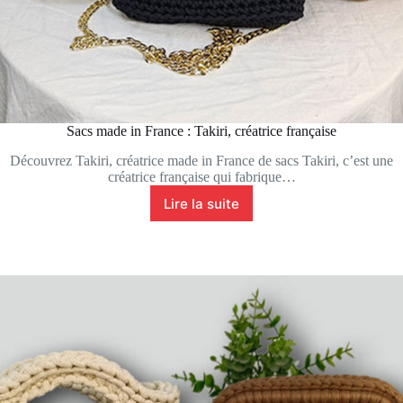
Sacs made in France : Takiri, créatrice française
Découvrez Takiri, créatrice made in France de sacs Takiri, c’est une
créatrice française qui fabrique…
Lire la suite
Sacs
made
in
France
:
Takiri,
créatrice
française