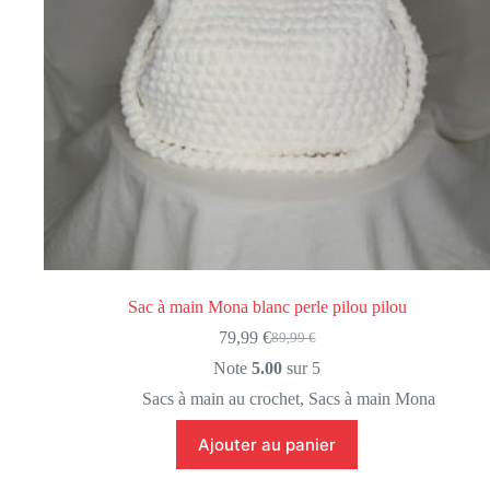
Sac à main Mona blanc perle pilou pilou
79,99
€
89,99
€
Le
Le
prix
prix
Note
5.00
sur 5
initial
actuel
Sacs à main au crochet
,
Sacs à main Mona
était :
est :
89,99 €.
79,99 €.
Ajouter au panier