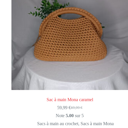
Sac à main Mona caramel
59,99
€
69,99
€
Le
Le
prix
prix
Note
5.00
sur 5
initial
actuel
Sacs à main au crochet
,
Sacs à main Mona
était :
est :