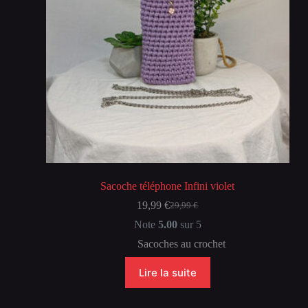
Sacoche téléphone Infini violet
19,99
€
29,99
€
Le
Le
prix
prix
Note
5.00
sur 5
initial
actuel
Sacoches au crochet
était :
est :
29,99 €.
19,99 €.
Lire la suite