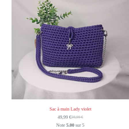
Sac à main Lady violet
49,99
€
59,99
€
Le
Le
prix
prix
Note
5.00
sur 5