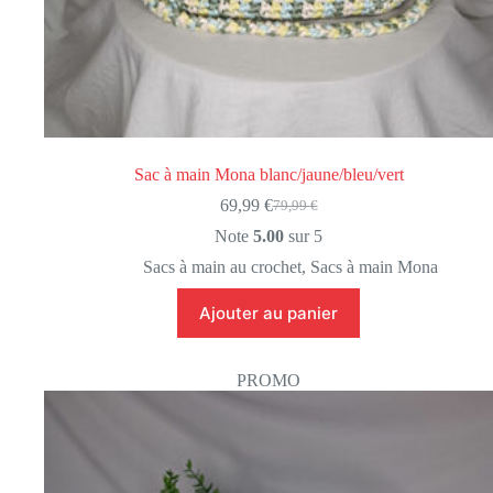
Sac à main Mona blanc/jaune/bleu/vert
69,99
€
79,99
€
Le
Le
prix
prix
Note
5.00
sur 5
initial
actuel
Sacs à main au crochet
,
Sacs à main Mona
était :
est :
79,99 €.
69,99 €.
Ajouter au panier
PROMO