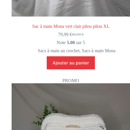
Sac à main Mona vert clair pilou pilou XL
79,99
€
89,99
€
Le
Le
prix
prix
Note
5.00
sur 5
initial
actuel
Sacs à main au crochet
,
Sacs à main Mona
était :
est :
89,99 €.
79,99 €.
Ajouter au panier
PROMO