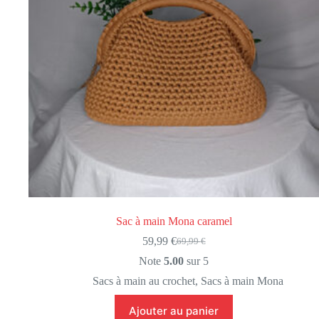
Sac à main Mona caramel
59,99
€
69,99
€
Le
Le
prix
prix
Note
5.00
sur 5
initial
actuel
Sacs à main au crochet
,
Sacs à main Mona
était :
est :
69,99 €.
59,99 €.
Ajouter au panier