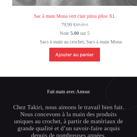
Sac à main Mona vert clair pilou pilou XL
79,99
€
89,99
€
Le
Le
prix
prix
Note
5.00
sur 5
initial
actuel
Sacs à main au crochet
,
Sacs à main Mona
était :
est :
89,99 €.
79,99 €.
Ajouter au panier
Fait main avec Amour
Chez Takiri, nous aimons le travail bien fait.
Nous concevons à la main des produits
uniques au crochet, à partir de matériaux de
grande qualité et d’un savoir-faire acquis
depuis de nombreuses années.