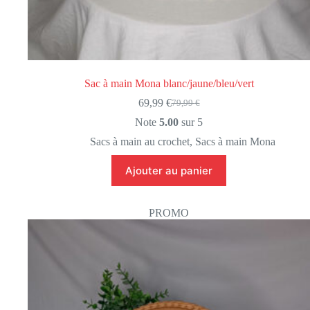
Sac à main Mona blanc/jaune/bleu/vert
69,99
€
79,99
€
Le
Le
prix
prix
Note
5.00
sur 5
initial
actuel
Sacs à main au crochet
,
Sacs à main Mona
était :
est :
79,99 €.
69,99 €.
Ajouter au panier
PROMO