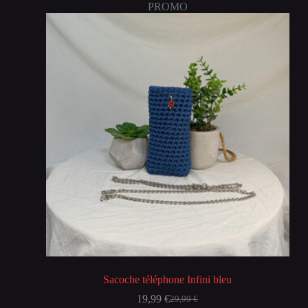
PROMO
Sacoche téléphone Infini bleu
19,99
€
29,99
€
Le
Le