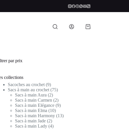
Panier
d’achat
ltrer par prix
s collections
9
Sacoches au crochet
9
produits
75
Sacs à main au crochet
75
2
produits
Sacs à main Aura
2
produits
2
Sacs à main Carmen
2
produits
9
Sacs à main Elégance
9
10
produits
Sacs à main Elma
10
produits
13
Sacs à main Harmony
13
2
produits
Sacs à main Jade
2
produits
4
Sacs à main Lady
4