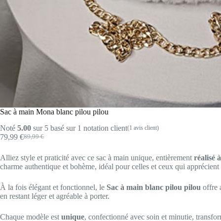
Sac à main Mona blanc pilou pilou
Noté
5.00
sur 5 basé sur
1
notation client
(
1
avis client)
79,99
€
89,99
€
Le
Le
prix
prix
Alliez style et praticité avec ce sac à main unique, entièrement
réalisé 
initial
actuel
charme authentique et bohème, idéal pour celles et ceux qui apprécient l
était :
est :
89,99 €.
79,99 €.
À la fois élégant et fonctionnel, le
Sac à main blanc pilou pilou
offre 
en restant léger et agréable à porter.
Chaque modèle est
unique
, confectionné avec soin et minutie, transfo