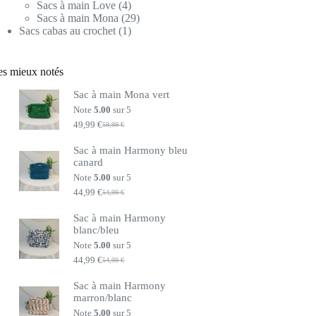
produits
4
Sacs à main Love
4
produits
29
Sacs à main Mona
29
1
produits
Sacs cabas au crochet
1
produit
es mieux notés
Sac à main Mona vert
Note
5.00
sur 5
49,99
€
59,99
€
Le
Le
prix
prix
Sac à main Harmony bleu
initial
actuel
canard
était :
est :
59,99 €.
49,99 €.
Note
5.00
sur 5
44,99
€
54,99
€
Le
Le
prix
prix
Sac à main Harmony
initial
actuel
blanc/bleu
était :
est :
54,99 €.
44,99 €.
Note
5.00
sur 5
44,99
€
54,99
€
Le
Le
prix
prix
Sac à main Harmony
initial
actuel
marron/blanc
était :
est :
54,99 €.
44,99 €.
Note
5.00
sur 5