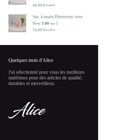
44,99
€
54,99
€
Le
Le
prix
prix
Sac à main Harmony rose
initial
actuel
était :
est :
Note
5.00
sur 5
54,99 €.
44,99 €.
54,99
€
64,99
€
Le
Le
prix
prix
initial
actuel
était :
est :
64,99 €.
54,99 €.
Quelques mots d'Alice
J'ai sélectionné pour vous les meilleurs
matériaux pour des articles de qualité,
durables et merveilleux.