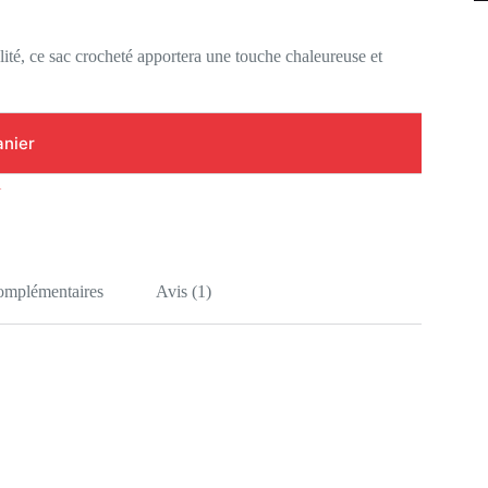
ité, ce sac crocheté apportera une touche chaleureuse et
anier
i
complémentaires
Avis (1)