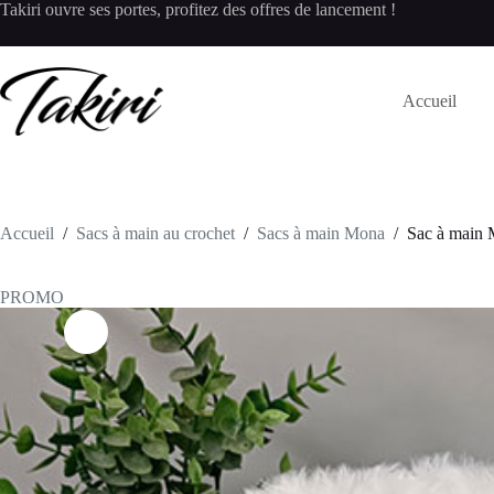
Passer
Takiri ouvre ses portes, profitez des offres de lancement !
au
contenu
Accueil
Accueil
/
Sacs à main au crochet
/
Sacs à main Mona
/
Sac à main 
PROMO