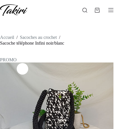
Passer
au
Panier
contenu
d’achat
Accueil
/
Sacoches au crochet
/
Sacoche téléphone Infini noir/blanc
PROMO