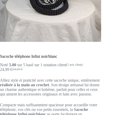
Sacoche téléphone Infini noir/blanc
Noté
5.00
sur 5 basé sur
1
notation client
(
1
avis client)
24,99
€
34,99
€
Le
Le
prix
prix
Alliez style et praticité avec cette sacoche unique, entièrement
initial
actuel
réalisée à la main au crochet
. Son design artisanal lui donne
était :
est :
un charme authentique et bohème, parfait pour celles et ceux
34,99 €.
24,99 €.
qui aiment les accessoires originaux et faits avec passion.
Compacte mais suffisamment spacieuse pour accueillir votre
téléphone, vos clés ou vos petits essentiels, la
Sacoche
téléphone Infini noir/blanc
se porte facilement en