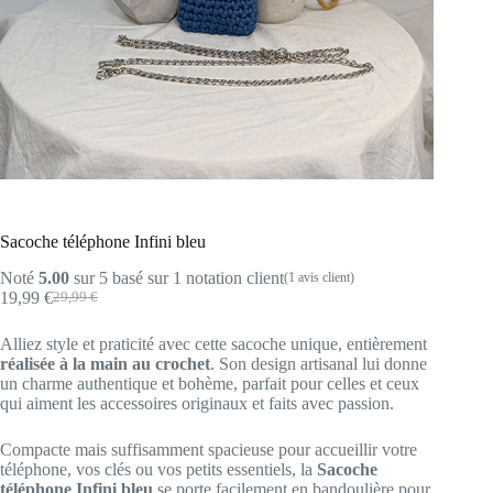
Sacoche téléphone Infini bleu
Noté
5.00
sur 5 basé sur
1
notation client
(
1
avis client)
19,99
€
29,99
€
Le
Le
prix
prix
Alliez style et praticité avec cette sacoche unique, entièrement
initial
actuel
réalisée à la main au crochet
. Son design artisanal lui donne
était :
est :
un charme authentique et bohème, parfait pour celles et ceux
29,99 €.
19,99 €.
qui aiment les accessoires originaux et faits avec passion.
Compacte mais suffisamment spacieuse pour accueillir votre
téléphone, vos clés ou vos petits essentiels, la
Sacoche
téléphone Infini bleu
se porte facilement en bandoulière pour