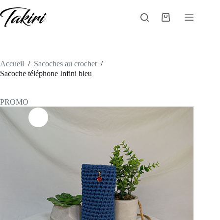
Passer
au
Panier
contenu
d’achat
Accueil
/
Sacoches au crochet
/
Sacoche téléphone Infini bleu
PROMO