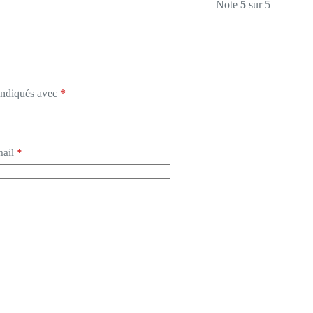
Note
5
sur 5
 indiqués avec
*
ail
*