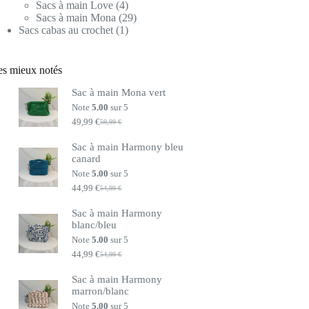
produits
4
Sacs à main Love
4
produits
29
Sacs à main Mona
29
1
produits
Sacs cabas au crochet
1
produit
es mieux notés
Sac à main Mona vert
Note
5.00
sur 5
49,99
€
59,99
€
Le
Le
prix
prix
Sac à main Harmony bleu
initial
actuel
canard
était :
est :
59,99 €.
49,99 €.
Note
5.00
sur 5
44,99
€
54,99
€
Le
Le
prix
prix
Sac à main Harmony
initial
actuel
blanc/bleu
était :
est :
54,99 €.
44,99 €.
Note
5.00
sur 5
44,99
€
54,99
€
Le
Le
prix
prix
Sac à main Harmony
initial
actuel
marron/blanc
était :
est :
54,99 €.
44,99 €.
Note
5.00
sur 5