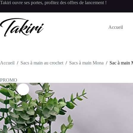
Passer
Takiri ouvre ses portes, profitez des offres de lancement !
au
contenu
Accueil
Accueil
/
Sacs à main au crochet
/
Sacs à main Mona
/
Sac à main 
PROMO