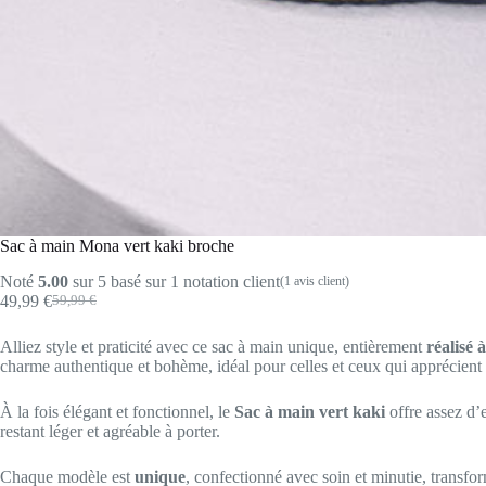
Sac à main Mona vert kaki broche
Noté
5.00
sur 5 basé sur
1
notation client
(
1
avis client)
49,99
€
59,99
€
Le
Le
prix
prix
Alliez style et praticité avec ce sac à main unique, entièrement
réalisé 
initial
actuel
charme authentique et bohème, idéal pour celles et ceux qui apprécient l
était :
est :
59,99 €.
49,99 €.
À la fois élégant et fonctionnel, le
Sac à main vert kaki
offre assez d’
restant léger et agréable à porter.
Chaque modèle est
unique
, confectionné avec soin et minutie, transfo