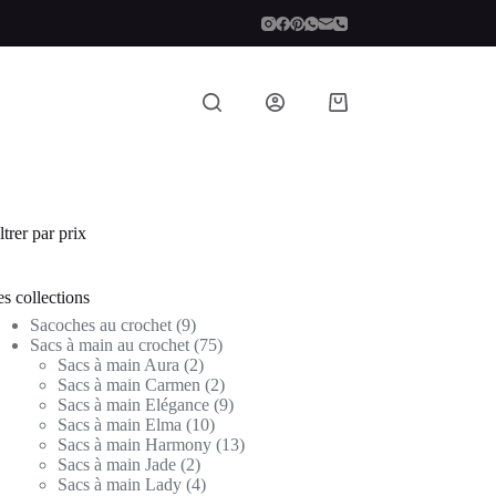
Panier
d’achat
ltrer par prix
s collections
9
Sacoches au crochet
9
produits
75
Sacs à main au crochet
75
2
produits
Sacs à main Aura
2
produits
2
Sacs à main Carmen
2
produits
9
Sacs à main Elégance
9
10
produits
Sacs à main Elma
10
produits
13
Sacs à main Harmony
13
2
produits
Sacs à main Jade
2
produits
4
Sacs à main Lady
4