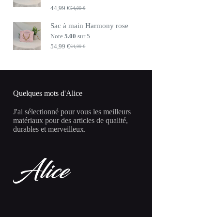
44,99
€
54,99
€
Le
Le
prix
prix
Sac à main Harmony rose
initial
actuel
était :
est :
Note
5.00
sur 5
54,99 €.
44,99 €.
54,99
€
64,99
€
Le
Le
prix
prix
initial
actuel
était :
est :
64,99 €.
54,99 €.
Quelques mots d'Alice
J'ai sélectionné pour vous les meilleurs
matériaux pour des articles de qualité,
durables et merveilleux.