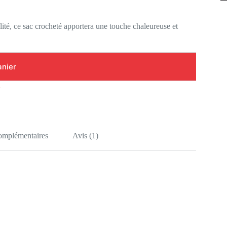
ité, ce sac crocheté apportera une touche chaleureuse et
anier
i
complémentaires
Avis (1)