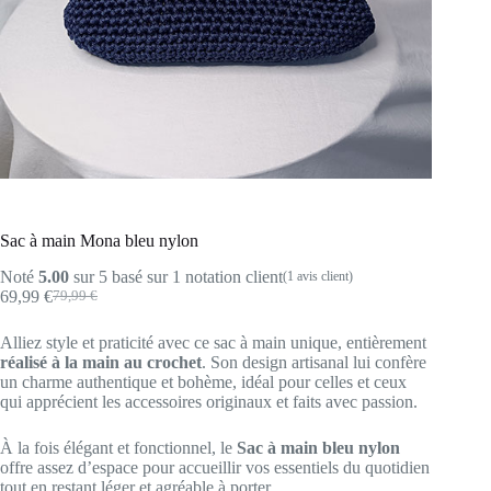
Sac à main Mona bleu nylon
Noté
5.00
sur 5 basé sur
1
notation client
(
1
avis client)
69,99
€
79,99
€
Le
Le
prix
prix
Alliez style et praticité avec ce sac à main unique, entièrement
initial
actuel
réalisé à la main au crochet
. Son design artisanal lui confère
était :
est :
un charme authentique et bohème, idéal pour celles et ceux
79,99 €.
69,99 €.
qui apprécient les accessoires originaux et faits avec passion.
À la fois élégant et fonctionnel, le
Sac à main bleu nylon
offre assez d’espace pour accueillir vos essentiels du quotidien
tout en restant léger et agréable à porter.