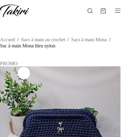
Passer
au
Panier
contenu
d’achat
Accueil
/
Sacs à main au crochet
/
Sacs à main Mona
/
Sac à main Mona bleu nylon
PROMO