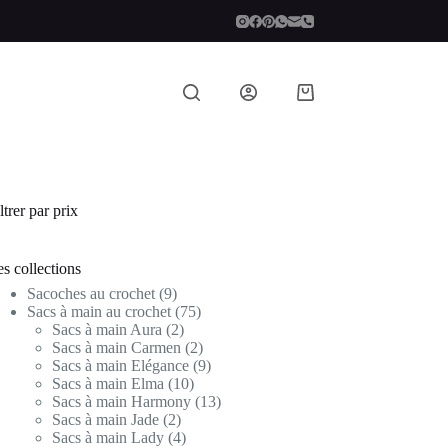
Panier
d’achat
ltrer par prix
s collections
9
Sacoches au crochet
9
produits
75
Sacs à main au crochet
75
2
produits
Sacs à main Aura
2
produits
2
Sacs à main Carmen
2
produits
9
Sacs à main Elégance
9
10
produits
Sacs à main Elma
10
produits
13
Sacs à main Harmony
13
2
produits
Sacs à main Jade
2
produits
4
Sacs à main Lady
4