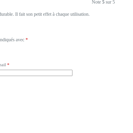
Note
5
sur 5
urable. Il fait son petit effet à chaque utilisation.
 indiqués avec
*
ail
*