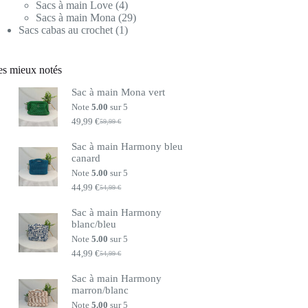
produits
4
Sacs à main Love
4
produits
29
Sacs à main Mona
29
1
produits
Sacs cabas au crochet
1
produit
es mieux notés
Sac à main Mona vert
Note
5.00
sur 5
49,99
€
59,99
€
Le
Le
prix
prix
Sac à main Harmony bleu
initial
actuel
canard
était :
est :
59,99 €.
49,99 €.
Note
5.00
sur 5
44,99
€
54,99
€
Le
Le
prix
prix
Sac à main Harmony
initial
actuel
blanc/bleu
était :
est :
54,99 €.
44,99 €.
Note
5.00
sur 5
44,99
€
54,99
€
Le
Le
prix
prix
Sac à main Harmony
initial
actuel
marron/blanc
était :
est :
54,99 €.
44,99 €.
Note
5.00
sur 5