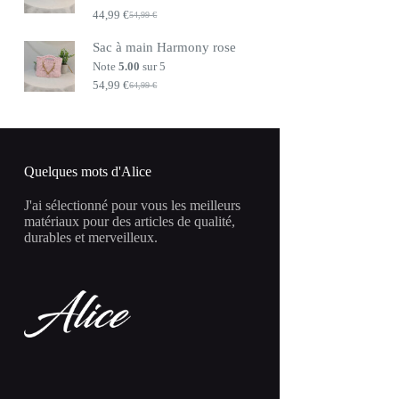
44,99
€
54,99
€
Le
Le
prix
prix
Sac à main Harmony rose
initial
actuel
était :
est :
Note
5.00
sur 5
54,99 €.
44,99 €.
54,99
€
64,99
€
Le
Le
prix
prix
initial
actuel
était :
est :
64,99 €.
54,99 €.
Quelques mots d'Alice
J'ai sélectionné pour vous les meilleurs
matériaux pour des articles de qualité,
durables et merveilleux.