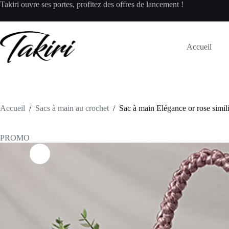
Passer
Takiri ouvre ses portes, profitez des offres de lancement !
au
contenu
Accueil
Accueil
/
Sacs à main au crochet
/
Sac à main Elégance or rose simili
PROMO