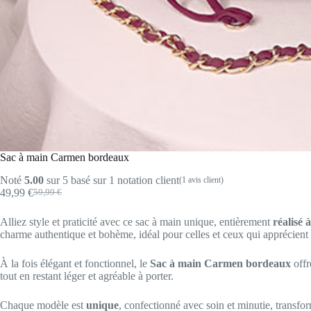
Sac à main Carmen bordeaux
Noté
5.00
sur 5 basé sur
1
notation client
(
1
avis client)
49,99
€
59,99
€
Le
Le
prix
prix
Alliez style et praticité avec ce sac à main unique, entièrement
réalisé 
initial
actuel
charme authentique et bohème, idéal pour celles et ceux qui apprécient l
était :
est :
59,99 €.
49,99 €.
À la fois élégant et fonctionnel, le
Sac à main Carmen bordeaux
offr
tout en restant léger et agréable à porter.
Chaque modèle est
unique
, confectionné avec soin et minutie, transfo