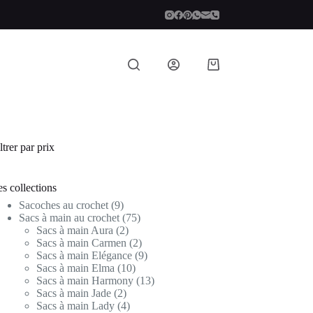
Panier
d’achat
ltrer par prix
s collections
9
Sacoches au crochet
9
produits
75
Sacs à main au crochet
75
2
produits
Sacs à main Aura
2
produits
2
Sacs à main Carmen
2
produits
9
Sacs à main Elégance
9
10
produits
Sacs à main Elma
10
produits
13
Sacs à main Harmony
13
2
produits
Sacs à main Jade
2
produits
4
Sacs à main Lady
4