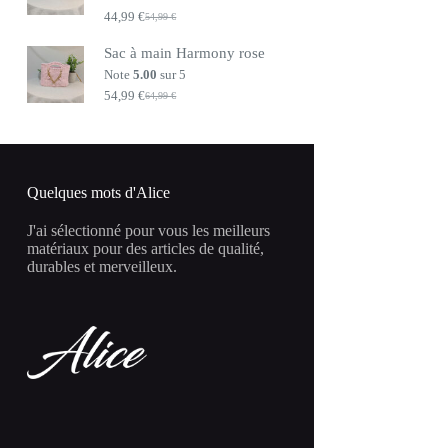
44,99
€
54,99
€
Le
Le
prix
prix
Sac à main Harmony rose
initial
actuel
était :
est :
Note
5.00
sur 5
54,99 €.
44,99 €.
54,99
€
64,99
€
Le
Le
prix
prix
initial
actuel
était :
est :
64,99 €.
54,99 €.
Quelques mots d'Alice
J'ai sélectionné pour vous les meilleurs
matériaux pour des articles de qualité,
durables et merveilleux.