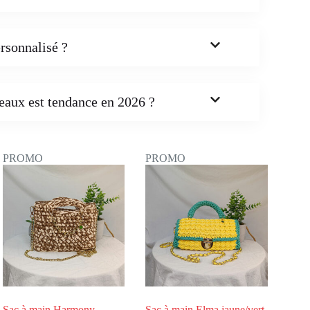
rsonnalisé ?
eaux est tendance en 2026 ?
PROMO
PROMO
Sac à main Harmony
Sac à main Elma jaune/vert