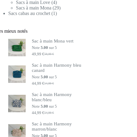
produits
4
Sacs à main Love
4
produits
29
Sacs à main Mona
29
1
produits
Sacs cabas au crochet
1
produit
es mieux notés
Sac à main Mona vert
Note
5.00
sur 5
49,99
€
59,99
€
Le
Le
prix
prix
Sac à main Harmony bleu
initial
actuel
canard
était :
est :
59,99 €.
49,99 €.
Note
5.00
sur 5
44,99
€
54,99
€
Le
Le
prix
prix
Sac à main Harmony
initial
actuel
blanc/bleu
était :
est :
54,99 €.
44,99 €.
Note
5.00
sur 5
44,99
€
54,99
€
Le
Le
prix
prix
Sac à main Harmony
initial
actuel
marron/blanc
était :
est :
54,99 €.
44,99 €.
Note
5.00
sur 5