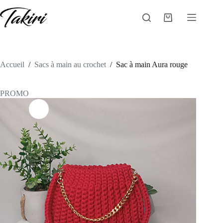
Passer
au
Panier
contenu
d’achat
Accueil
/
Sacs à main au crochet
/
Sac à main Aura rouge
PROMO