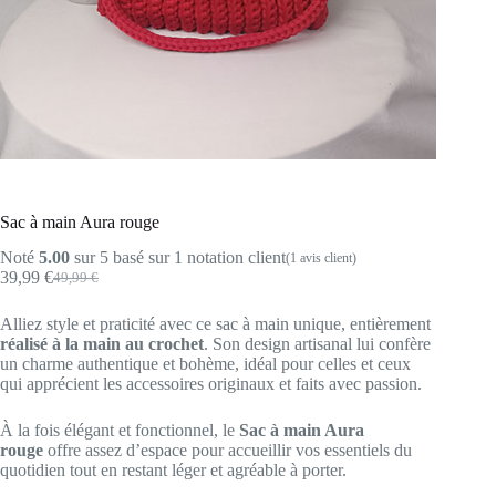
Sac à main Aura rouge
Noté
5.00
sur 5 basé sur
1
notation client
(
1
avis client)
39,99
€
49,99
€
Le
Le
prix
prix
Alliez style et praticité avec ce sac à main unique, entièrement
initial
actuel
réalisé à la main au crochet
. Son design artisanal lui confère
était :
est :
un charme authentique et bohème, idéal pour celles et ceux
49,99 €.
39,99 €.
qui apprécient les accessoires originaux et faits avec passion.
À la fois élégant et fonctionnel, le
Sac à main Aura
rouge
offre assez d’espace pour accueillir vos essentiels du
quotidien tout en restant léger et agréable à porter.