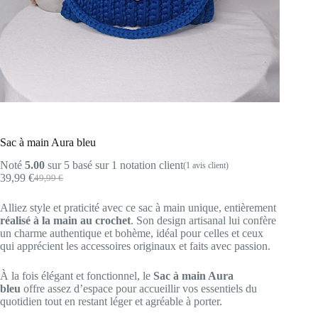
Sac à main Aura bleu
Noté
5.00
sur 5 basé sur
1
notation client
(
1
avis client)
39,99
€
49,99
€
Le
Le
prix
prix
Alliez style et praticité avec ce sac à main unique, entièrement
initial
actuel
réalisé à la main au crochet
. Son design artisanal lui confère
était :
est :
un charme authentique et bohème, idéal pour celles et ceux
49,99 €.
39,99 €.
qui apprécient les accessoires originaux et faits avec passion.
À la fois élégant et fonctionnel, le
Sac à main Aura
bleu
offre assez d’espace pour accueillir vos essentiels du
quotidien tout en restant léger et agréable à porter.