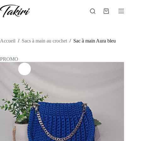
Passer
au
Panier
contenu
d’achat
Accueil
/
Sacs à main au crochet
/
Sac à main Aura bleu
PROMO